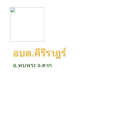
อบต.คีรีราษฎร์
อ.พบพระ จ.ตาก