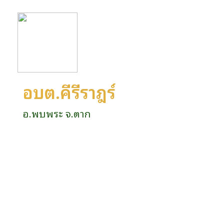
อบต.คีรีราษฎร์
อ.พบพระ จ.ตาก