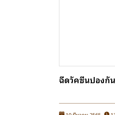
ฉีดวัคซีนป้องกัน
10 มีนาคม 2565
13