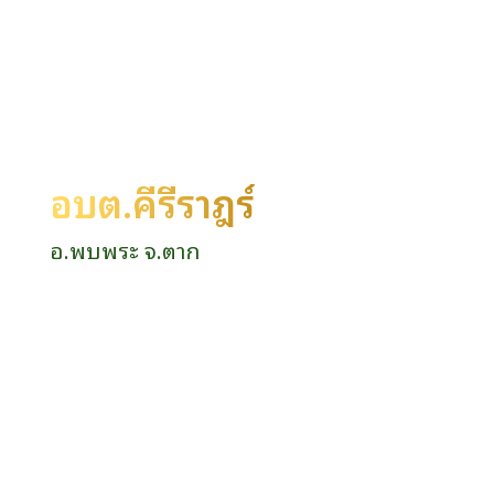
อบต.คีรีราษฎร์
อ.พบพระ จ.ตาก