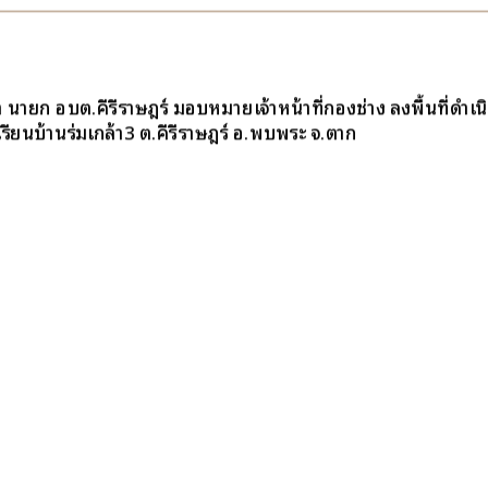
า นายก อบต.คีรีราษฎร์ มอบหมายเจ้าหน้าที่กองช่าง ลงพื้นที่ดำเ
เรียนบ้านร่มเกล้า3 ต.คีรีราษฎร์ อ.พบพระ จ.ตาก