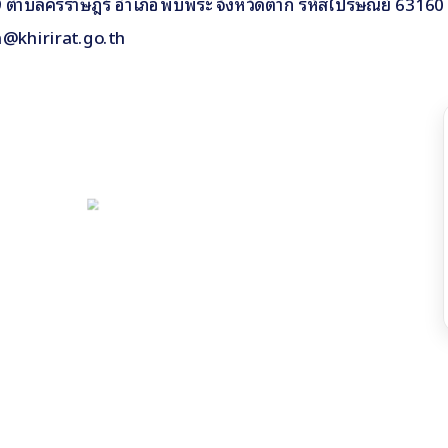
ี่ 9 ตำบลคีรีราษฎร์ อำเภอพบพระ จังหวัดตาก รหัสไปรษณีย์ 63160
n@khirirat.go.th