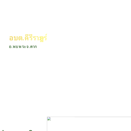
อบต.คีรีราษฎร์
อ.พบพระ จ.ตาก