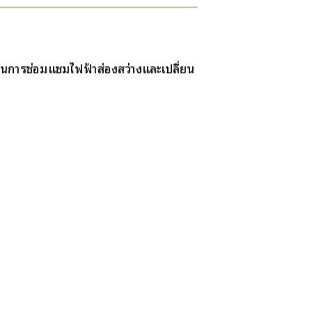
นินการซ่อมแซมไฟฟ้าส่องสว่างและเปลี่ยน