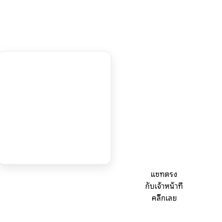
แชทตรง
กับเจ้าหน้าที่
คลิ๊กเลย