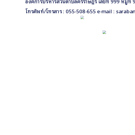
องค์การบริหารส่วนตำบลคีรีราษฎร์ เลขที่ 999 หมู่ท
โทรศัพท์/โทรสาร : 055-508-655 e-mail : saraba