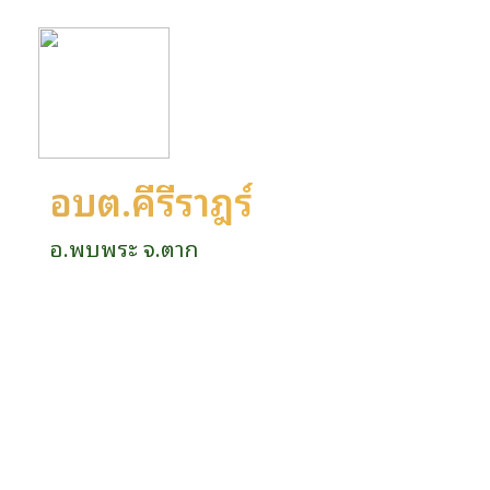
อบต.คีรีราษฎร์
อ.พบพระ จ.ตาก