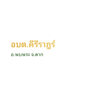
อบต.คีรีราษฎร์
อ.พบพระ จ.ตาก