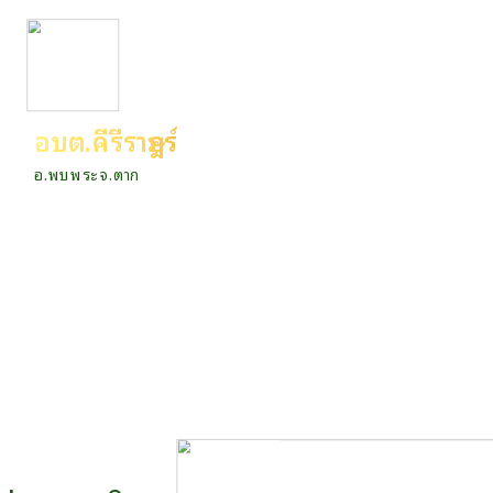
อบต.คีรีราษฎร์
อ.พบพระ จ.ตาก