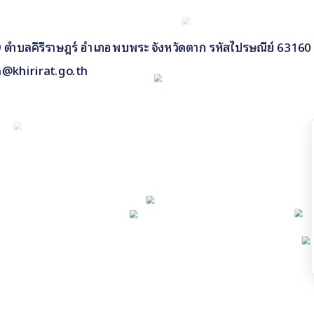
ี่ 9 ตำบลคีรีราษฎร์ อำเภอพบพระ จังหวัดตาก รหัสไปรษณีย์ 63160
n@khirirat.go.th