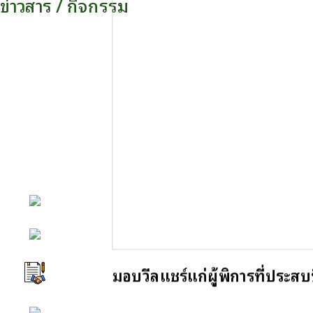
ข่าวสาร / กิจกรรม
หน้าหลัก
กิจกรรม
มอบวีลแชร์แก่ผู้พิการที่ประส
ข่าว e-GP