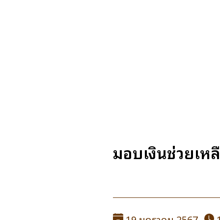
มอบเงินช่วยเหลื
19 มกราคม 2567
1