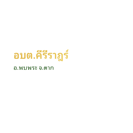
อบต.คีรีราษฎร์
อ.พบพระ จ.ตาก