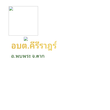
อบต.คีรีราษฎร์
อ.พบพระ จ.ตาก