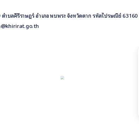
ี่ 9 ตำบลคีรีราษฎร์ อำเภอพบพระ จังหวัดตาก รหัสไปรษณีย์ 63160
n@khirirat.go.th