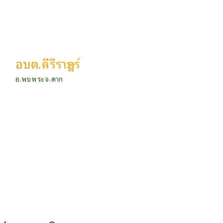
อบต.คีรีราษฎร์
อ.พบพระ จ.ตาก