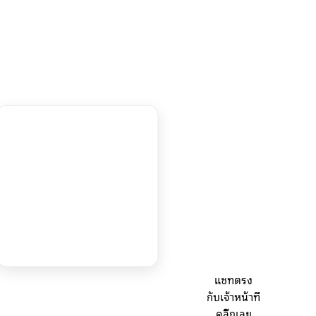
แชทตรง
กับเจ้าหน้าที่
คลิ๊กเลย