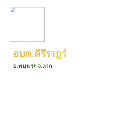
อบต.คีรีราษฎร์
อ.พบพระ จ.ตาก