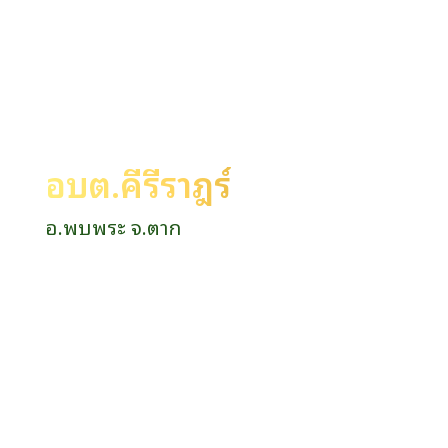
อบต.คีรีราษฎร์
อ.พบพระ จ.ตาก