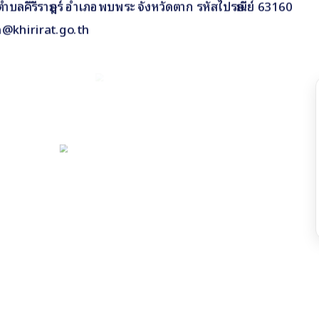
 9 ตำบลคีรีราษฎร์ อำเภอพบพระ จังหวัดตาก รหัสไปรษณีย์ 63160
n@khirirat.go.th