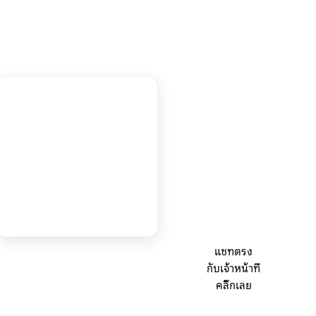
แชทตรง
กับเจ้าหน้าที่
คลิ๊กเลย