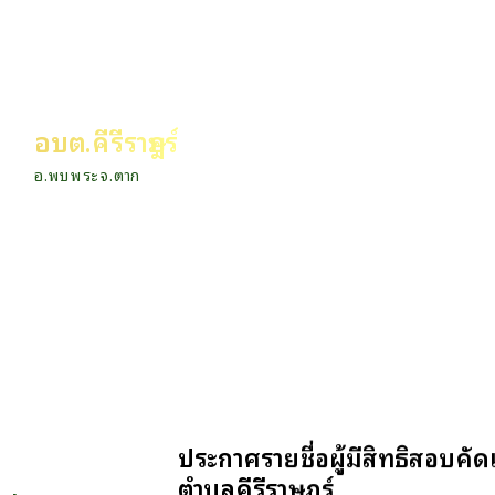
อบต.คีรีราษฎร์
อ.พบพระ จ.ตาก
ประกาศรายชื่อผู้มีสิทธิสอบคั
ตำบลคีรีราษฎร์