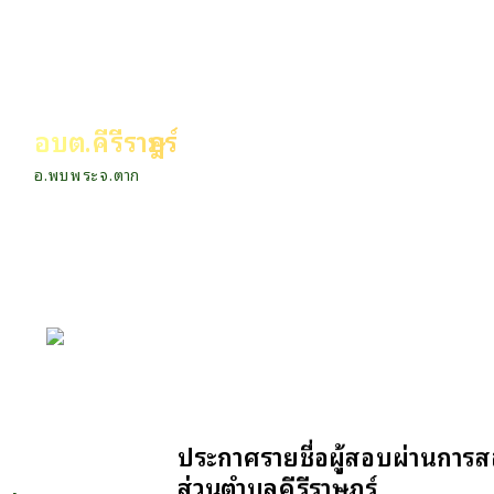
อบต.คีรีราษฎร์
อ.พบพระ จ.ตาก
หน้าหลัก
กิจกรรม
ข่าว e-GP
ประกาศรายชื่อผู้สอบผ่านการ
e-Service
ส่วนตำบลคีรีราษฎร์