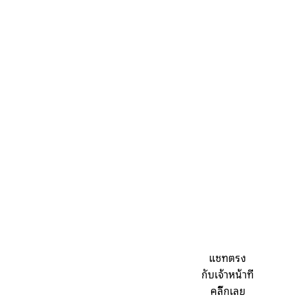
แชทตรง
กับเจ้าหน้าที่
คลิ๊กเลย