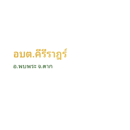
อบต.คีรีราษฎร์
อ.พบพระ จ.ตาก