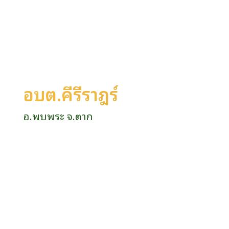
อบต.คีรีราษฎร์
อ.พบพระ จ.ตาก