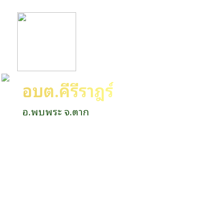
อบต.คีรีราษฎร์
อ.พบพระ จ.ตาก