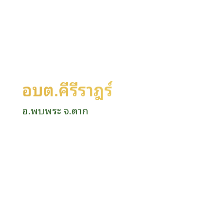
อบต.คีรีราษฎร์
อ.พบพระ จ.ตาก