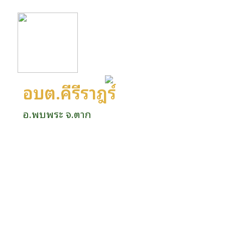
อบต.คีรีราษฎร์
อ.พบพระ จ.ตาก