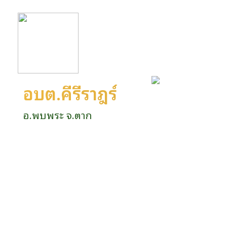
อบต.คีรีราษฎร์
อ.พบพระ จ.ตาก