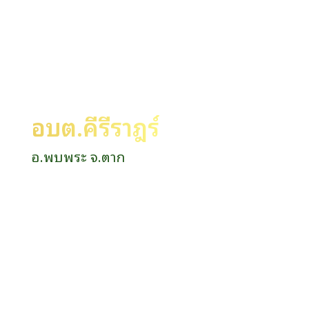
อบต.คีรีราษฎร์
อ.พบพระ จ.ตาก