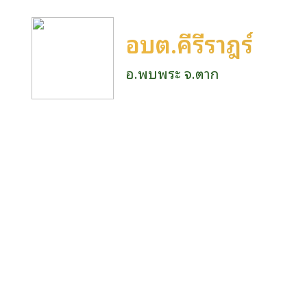
อบต.คีรีราษฎร์
อ.พบพระ จ.ตาก