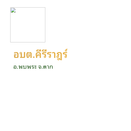
อบต.คีรีราษฎร์
อ.พบพระ จ.ตาก