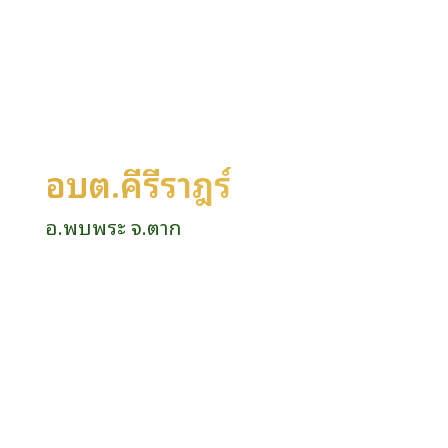
อบต.คีรีราษฎร์
อ.พบพระ จ.ตาก