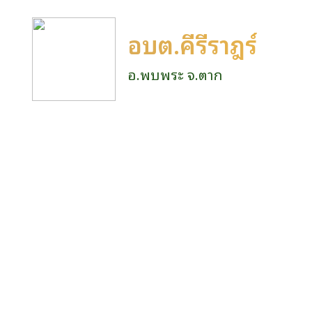
อบต.คีรีราษฎร์
อ.พบพระ จ.ตาก