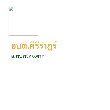
อบต.คีรีราษฎร์
อ.พบพระ จ.ตาก