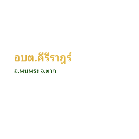
อบต.คีรีราษฎร์
อ.พบพระ จ.ตาก