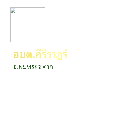
อบต.คีรีราษฎร์
อ.พบพระ จ.ตาก