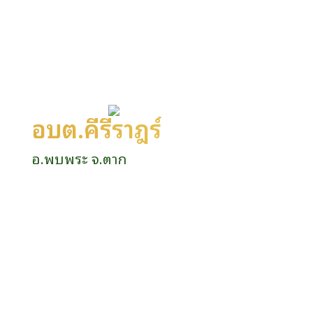
อบต.คีรีราษฎร์
อ.พบพระ จ.ตาก