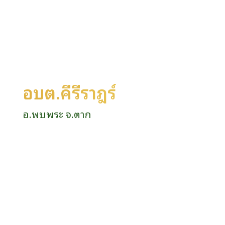
อบต.คีรีราษฎร์
อ.พบพระ จ.ตาก