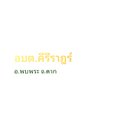
อบต.คีรีราษฎร์
อ.พบพระ จ.ตาก