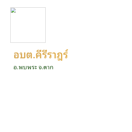
อบต.คีรีราษฎร์
อ.พบพระ จ.ตาก