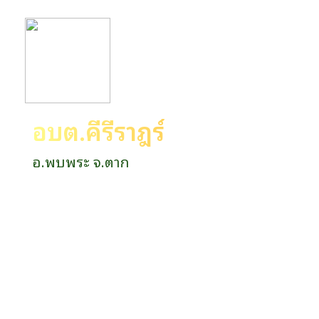
อบต.คีรีราษฎร์
อ.พบพระ จ.ตาก