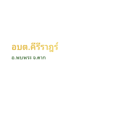
อบต.คีรีราษฎร์
อ.พบพระ จ.ตาก