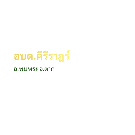
อบต.คีรีราษฎร์
อ.พบพระ จ.ตาก