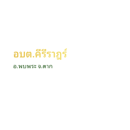
อบต.คีรีราษฎร์
อ.พบพระ จ.ตาก