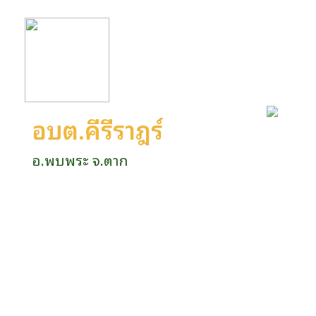
อบต.คีรีราษฎร์
อ.พบพระ จ.ตาก