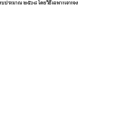
ปีงบประมาณ ๒๕๖๘ โดยวิธีเฉพาะเจาะจง