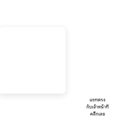
แชทตรง
กับเจ้าหน้าที่
คลิ๊กเลย