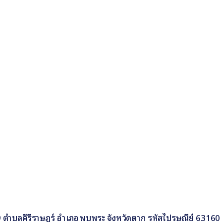
ี่ 9 ตำบลคีรีราษฎร์ อำเภอพบพระ จังหวัดตาก รหัสไปรษณีย์ 63160