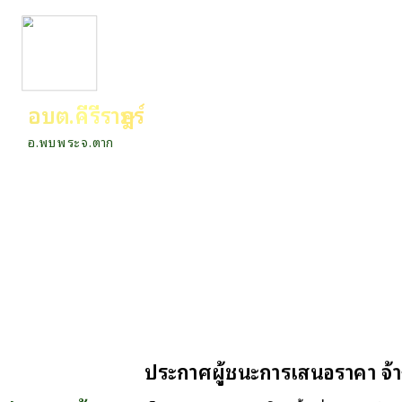
อบต.คีรีราษฎร์
อ.พบพระ จ.ตาก
ประกาศผู้ชนะการเสนอราคา จ้