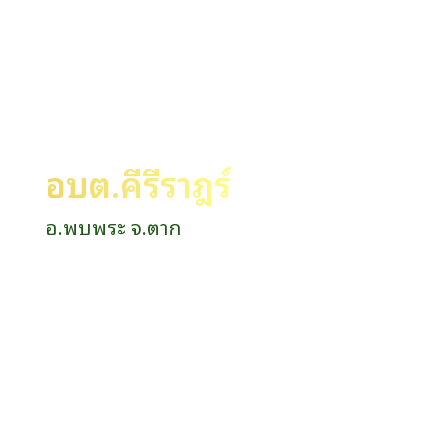
อบต.คีรีราษฎร์
อ.พบพระ จ.ตาก