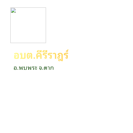
อบต.คีรีราษฎร์
อ.พบพระ จ.ตาก