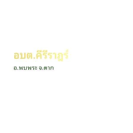
อบต.คีรีราษฎร์
อ.พบพระ จ.ตาก