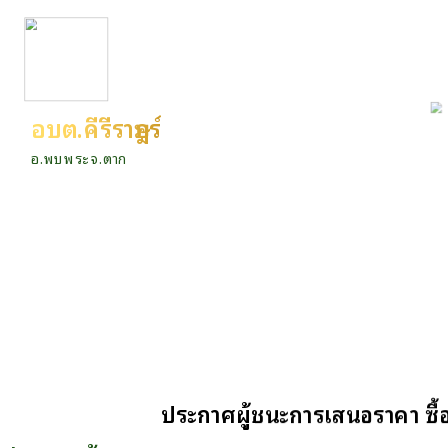
อบต.คีรีราษฎร์
อ.พบพระ จ.ตาก
ประกาศผู้ชนะการเสนอราคา ซื้อว