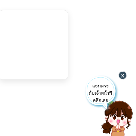
แชทตรง
กับเจ้าหน้าที่
คลิ๊กเลย