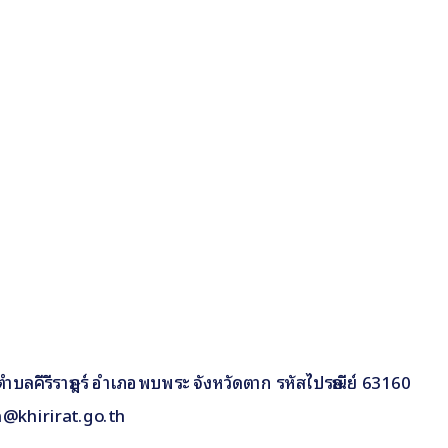
 9 ตำบลคีรีราษฎร์ อำเภอพบพระ จังหวัดตาก รหัสไปรษณีย์ 63160
n@khirirat.go.th