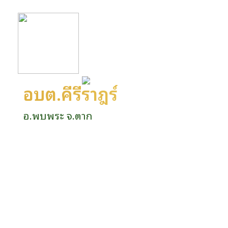
อบต.คีรีราษฎร์
อ.พบพระ จ.ตาก