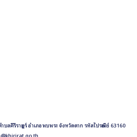
 9 ตำบลคีรีราษฎร์ อำเภอพบพระ จังหวัดตาก รหัสไปรษณีย์ 63160
n@khirirat.go.th