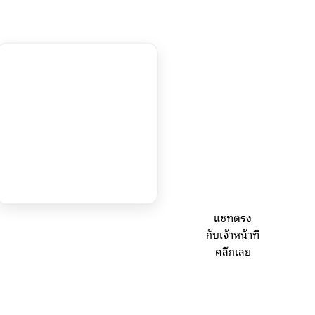
แชทตรง
กับเจ้าหน้าที่
คลิ๊กเลย