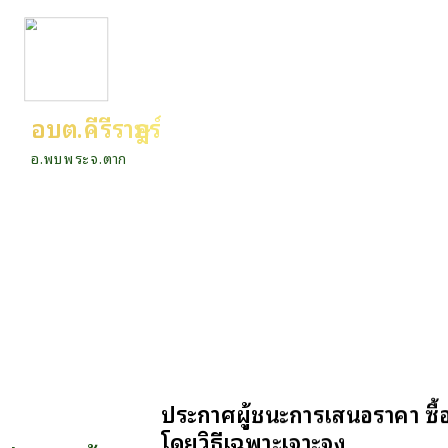
อบต.คีรีราษฎร์
อ.พบพระ จ.ตาก
ประกาศผู้ชนะการเสนอราคา ซื้
โดยวิธีเฉพาะเจาะจง