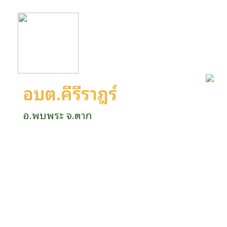
อบต.คีรีราษฎร์
อ.พบพระ จ.ตาก