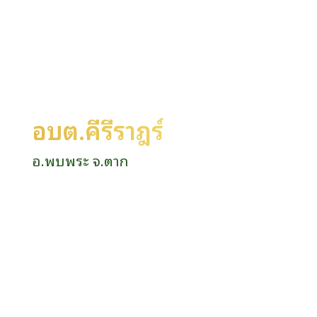
อบต.คีรีราษฎร์
อ.พบพระ จ.ตาก