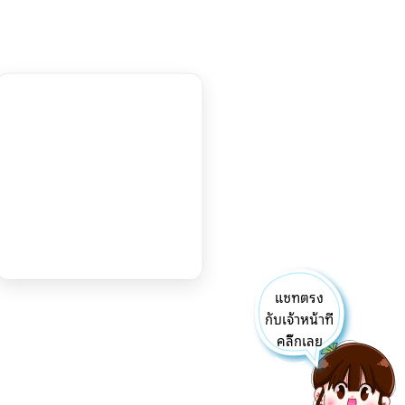
แชทตรง
กับเจ้าหน้าที่
คลิ๊กเลย