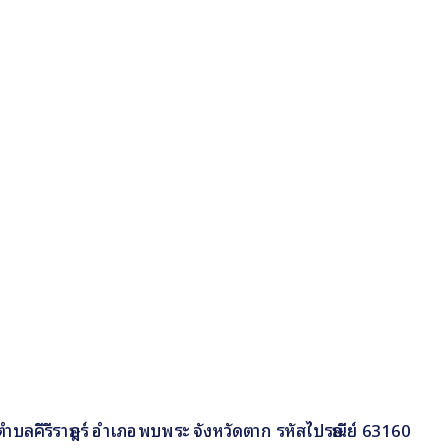
 9 ตำบลคีรีราษฎร์ อำเภอพบพระ จังหวัดตาก รหัสไปรษณีย์ 63160