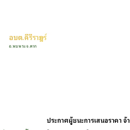
อบต.คีรีราษฎร์
อ.พบพระ จ.ตาก
ประกาศผู้ชนะการเสนอราคา จ้าง