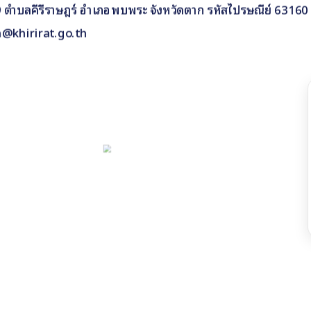
ี่ 9 ตำบลคีรีราษฎร์ อำเภอพบพระ จังหวัดตาก รหัสไปรษณีย์ 63160
n@khirirat.go.th