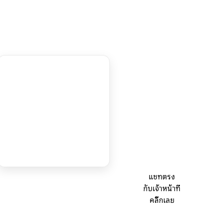
แชทตรง
กับเจ้าหน้าที่
คลิ๊กเลย