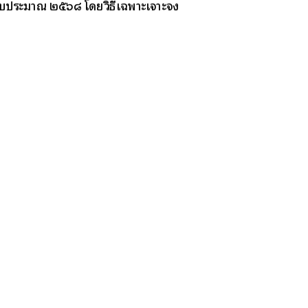
ีงบประมาณ ๒๕๖๘ โดยวิธีเฉพาะเจาะจง