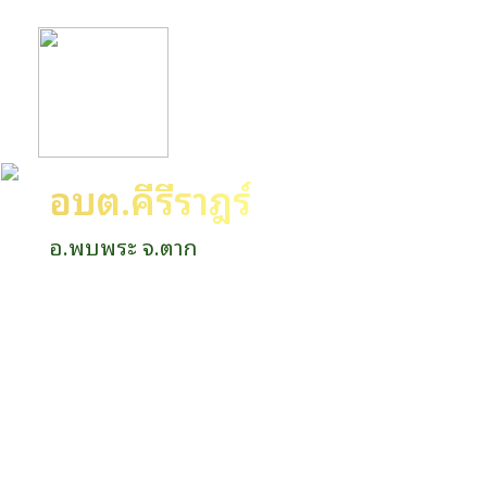
อบต.คีรีราษฎร์
อ.พบพระ จ.ตาก