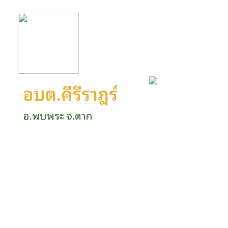
อบต.คีรีราษฎร์
อ.พบพระ จ.ตาก